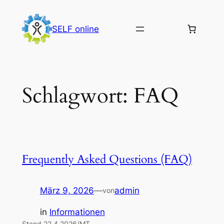
Zum
Inhalt
SELF online
springen
Schlagwort:
FAQ
Frequently Asked Questions (FAQ)
März 9, 2026
—
admin
von
in
Informationen
Stand 22.4.2026/MT