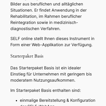
r
s
e
Bilder aus beruflichen und alltäglichen
r
e
t
Situationen. Er findet Anwendung in der
p
i
:
Rehabilitation, im Rahmen beruflicher
a
Reintegration sowie in medizinisch-
s
C
k
diagnostischen Verfahren.
e
w
H
t
SELF online stellt Ihnen dieses Instrument in
a
F
B
Form einer Web-Applikation zur Verfügung.
r
a
s
Starterpaket Basis
:
1
i
C
2
Das Starterpaket Basis ist ein idealer
s
H
5
Einstieg für Unternehmen mit geringem bis
(
moderatem Nutzungsaufkommen.
i
F
.
n
Im Starterpaket Basis enthalten sind:
0
k
l
1
0
einmalige Bereitstellung & Konfiguration
.