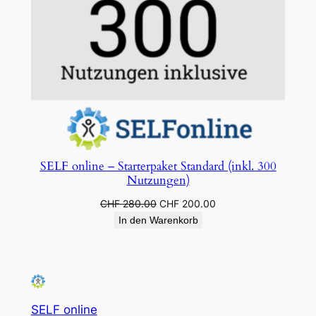
SELF online – Starterpaket Standard (inkl. 300
Nutzungen)
Ursprünglicher
Aktueller
CHF
280.00
CHF
200.00
Preis
Preis
In den Warenkorb
war:
ist:
CHF 280.00
CHF 200.00.
SELF online