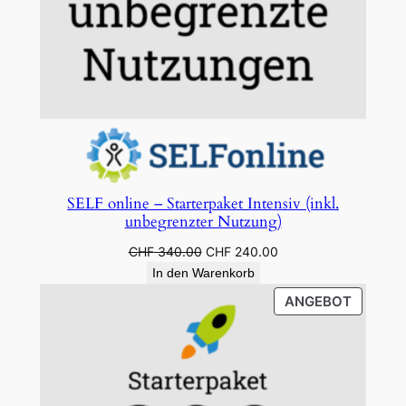
SELF online – Starterpaket Intensiv (inkl.
unbegrenzter Nutzung)
Ursprünglicher
Aktueller
CHF
340.00
CHF
240.00
Preis
Preis
In den Warenkorb
war:
ist:
PRODU
ANGEBOT
CHF 340.00
CHF 240.00.
IM
ANGEB