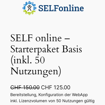
SELF online –
Starterpaket Basis
(inkl. 50
Nutzungen)
U
A
CHF
150.00
CHF
125.00
r
k
Bereitstellung, Konfiguration der WebApp
inkl. Lizenzvolumen von 50 Nutzungen gültig
s
t