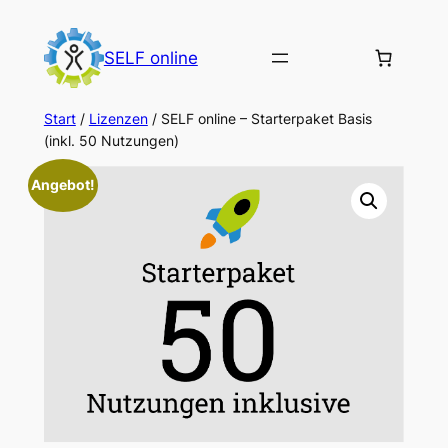
Zum
Inhalt
SELF online
springen
Start
/
Lizenzen
/ SELF online – Starterpaket Basis
(inkl. 50 Nutzungen)
Angebot!