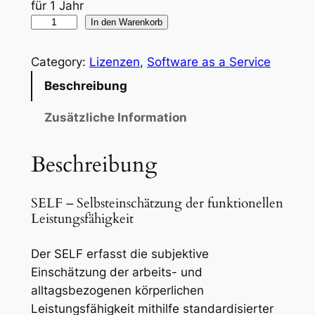
für 1 Jahr
p
u
S
In den Warenkorb
E
r
e
L
Category:
Lizenzen
, 
Software as a Service
ü
l
F
Beschreibung
n
l
o
n
g
e
Zusätzliche Information
l
l
r
i
Beschreibung
i
P
n
e
c
r
SELF – Selbsteinschätzung der funktionellen
–
h
e
Leistungsfähigkeit
S
e
i
t
Der SELF erfasst die subjektive
a
r
s
Einschätzung der arbeits- und
r
P
i
alltagsbezogenen körperlichen
t
Leistungsfähigkeit mithilfe standardisierter