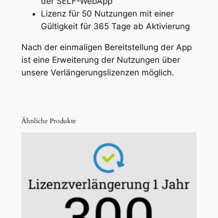
der SELF-WebApp
5
.
5
Lizenz für 50 Nutzungen mit einer
0
0
Gültigkeit für 365 Tage ab Aktivierung
N
.
Nach der einmaligen Bereitstellung der App
u
0
ist eine Erweiterung der Nutzungen über
t
0
unsere Verlängerungslizenzen möglich.
z
u
n
g
Ähnliche Produkte
e
n
)
M
e
n
g
e